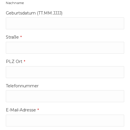
Nachname
Email
Geburtsdatum (TT.MM.JJJJ)
Address
*
Straße
*
PLZ Ort
*
Telefonnummer
E-Mail-Adresse
*