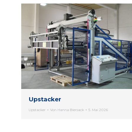
Upstacker
Upstacker
Von
Hanna Biersack
5. Mai 2026