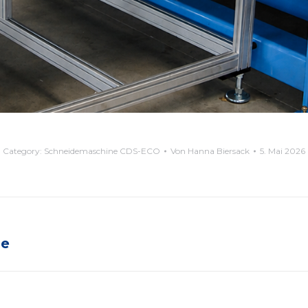
Category:
Schneidemaschine CDS-ECO
Von
Hanna Biersack
5. Mai 2026
pe
Nächstes
Album: