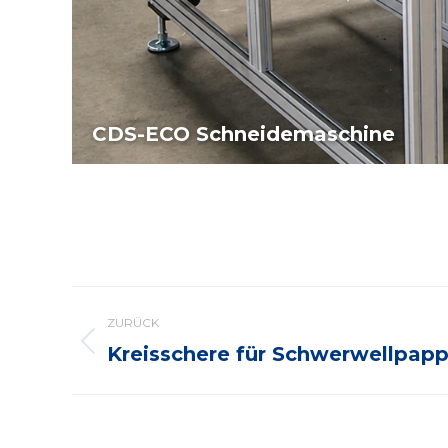
CDS-ECO Schneidemaschine
Album-
ZURÜCK
Navigation
Kreisschere für Schwerwellpap
Vorheriges
Album: