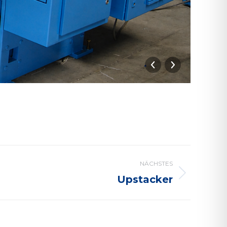
CDS-
NÄCHSTES
Upstacker